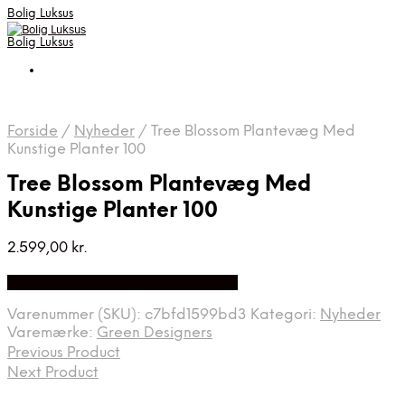
Bolig Luksus
Bolig Luksus
Forside
/
Nyheder
/
Tree Blossom Plantevæg Med
Kunstige Planter 100
Tree Blossom Plantevæg Med
Kunstige Planter 100
2.599,00
kr.
Bedste Pris Fundet på Price Index
Varenummer (SKU):
c7bfd1599bd3
Kategori:
Nyheder
Varemærke:
Green Designers
Previous Product
Next Product