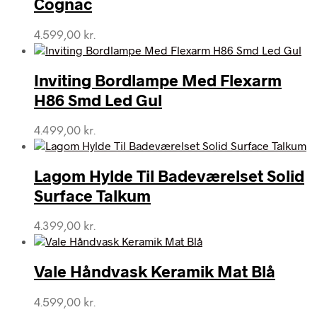
Cognac
4.599,00
kr.
Inviting Bordlampe Med Flexarm
H86 Smd Led Gul
4.499,00
kr.
Lagom Hylde Til Badeværelset Solid
Surface Talkum
4.399,00
kr.
Vale Håndvask Keramik Mat Blå
4.599,00
kr.