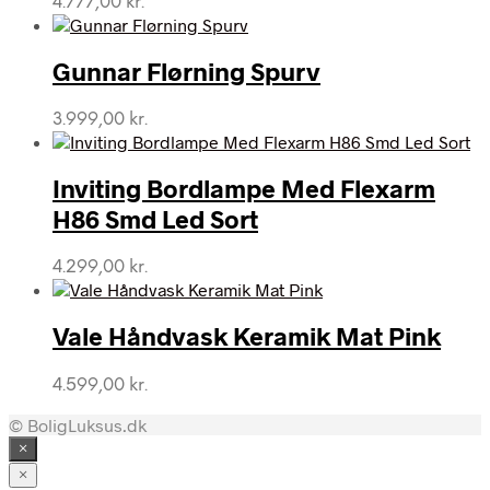
4.777,00
kr.
Gunnar Flørning Spurv
3.999,00
kr.
Inviting Bordlampe Med Flexarm
H86 Smd Led Sort
4.299,00
kr.
Vale Håndvask Keramik Mat Pink
4.599,00
kr.
© BoligLuksus.dk
×
×