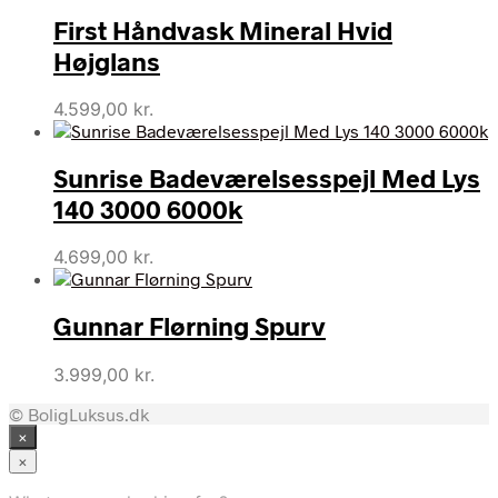
First Håndvask Mineral Hvid
Højglans
4.599,00
kr.
Sunrise Badeværelsesspejl Med Lys
140 3000 6000k
4.699,00
kr.
Gunnar Flørning Spurv
3.999,00
kr.
© BoligLuksus.dk
×
×