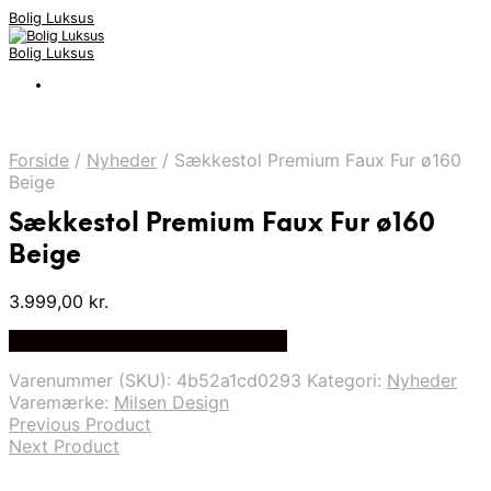
Bolig Luksus
Bolig Luksus
Forside
/
Nyheder
/
Sækkestol Premium Faux Fur ø160
Beige
Sækkestol Premium Faux Fur ø160
Beige
3.999,00
kr.
Bedste Pris Fundet på Price Index
Varenummer (SKU):
4b52a1cd0293
Kategori:
Nyheder
Varemærke:
Milsen Design
Previous Product
Next Product