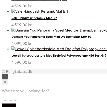
4.599,00
kr.
Vale Håndvask Keramik Mat Blå
4.599,00
kr.
Dansani You Panorama Spejl Med Lys Dæmpbar 120×80
4.099,00
kr.
Lowell Spisebordsstole Med Drejefod Polypropylene H86 Sort Grå
4.590,00
kr.
© BoligLuksus.dk
×
×
What are you looking for?