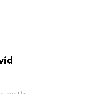
vid
remærke:
Clou