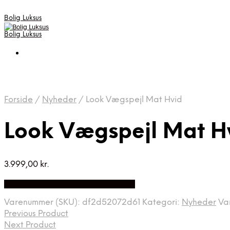
Bolig Luksus
Bolig Luksus
Forside
/
Nyheder
/
Look Vægspejl Mat Hvid
Look Vægspejl Mat H
3.999,00
kr.
Bedste Pris Fundet på Price Index
Varenummer (SKU):
df2d52072d61
Kategori:
Nyheder
Va
Previous Product
Next Product