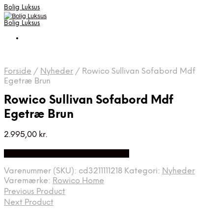
Bolig Luksus
Bolig Luksus
Forside
/
Nyheder
/
Rowico Sullivan Sofabord Mdf
Egetræ Brun
Rowico Sullivan Sofabord Mdf
Egetræ Brun
2.995,00
kr.
Bedste Pris Fundet på Price Index
Varenummer (SKU):
cd3211111218
Kategori:
Nyheder
Varemærke:
Rowico Home
Previous Product
Next Product