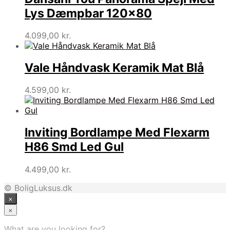
Lys Dæmpbar 120×80
4.099,00
kr.
Vale Håndvask Keramik Mat Blå
4.599,00
kr.
Inviting Bordlampe Med Flexarm
H86 Smd Led Gul
4.499,00
kr.
© BoligLuksus.dk
×
×
What are you looking for?