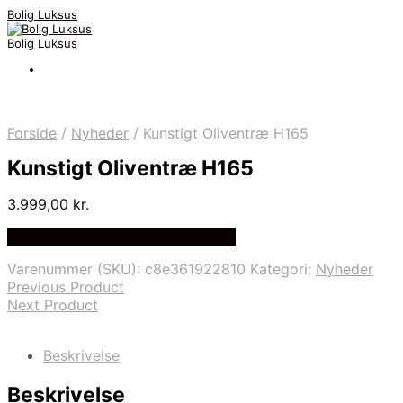
Bolig Luksus
Bolig Luksus
Forside
/
Nyheder
/
Kunstigt Oliventræ H165
Kunstigt Oliventræ H165
3.999,00
kr.
Bedste Pris Fundet på Price Index
Varenummer (SKU):
c8e361922810
Kategori:
Nyheder
Previous Product
Next Product
Beskrivelse
Beskrivelse