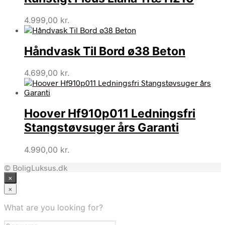
4.999,00
kr.
Håndvask Til Bord ø38 Beton
4.699,00
kr.
Hoover Hf910p011 Ledningsfri
Stangstøvsuger års Garanti
4.990,00
kr.
© BoligLuksus.dk
×
×
What are you looking for?