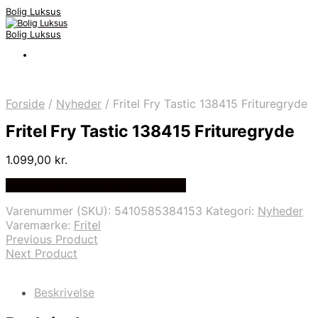
Bolig Luksus
Bolig Luksus
Forside
/
Nyheder
/
Fritel Fry Tastic 138415 Frituregryde
Fritel Fry Tastic 138415 Frituregryde
1.099,00
kr.
Bedste Pris Fundet på Price Index
Varenummer (SKU):
5410585384153
Kategori:
Nyheder
Varemærke:
Fritel
Previous Product
Next Product
Beskrivelse