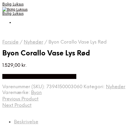
Bolig Luksus
Bolig Luksus
Forside
/
Nyheder
/
Byon Corallo Vase Lys Rød
Byon Corallo Vase Lys Rød
1.529,00
kr.
Bedste Pris Fundet på Price Index
Varenummer (SKU):
7394150003060
Kategori:
Nyheder
Varemærke:
Byon
Previous Product
Next Product
Beskrivelse