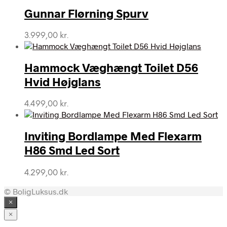
Gunnar Flørning Spurv
3.999,00
kr.
Hammock Væghængt Toilet D56
Hvid Højglans
4.499,00
kr.
Inviting Bordlampe Med Flexarm
H86 Smd Led Sort
4.299,00
kr.
© BoligLuksus.dk
×
×