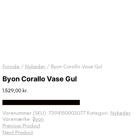
Forside
/
Nyheder
/
Byon Corallo Vase Gul
Byon Corallo Vase Gul
1.529,00
kr.
Bedste Pris Fundet på Price Index
Varenummer (SKU):
7394150003077
Kategori:
Nyheder
Varemærke:
Byon
Previous Product
Next Product