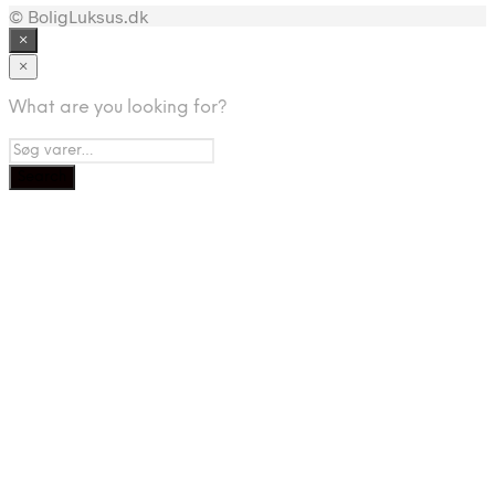
© BoligLuksus.dk
×
×
What are you looking for?