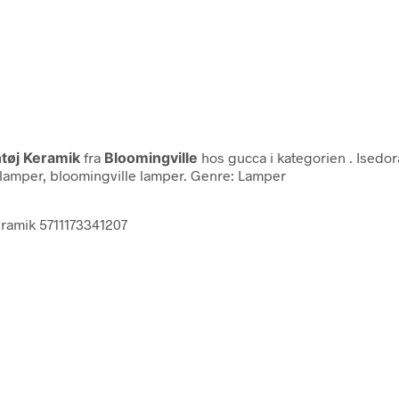
tøj Keramik
fra
Bloomingville
hos gucca i kategorien
. Isedo
ordlamper, bloomingville lamper. Genre: Lamper
eramik 5711173341207