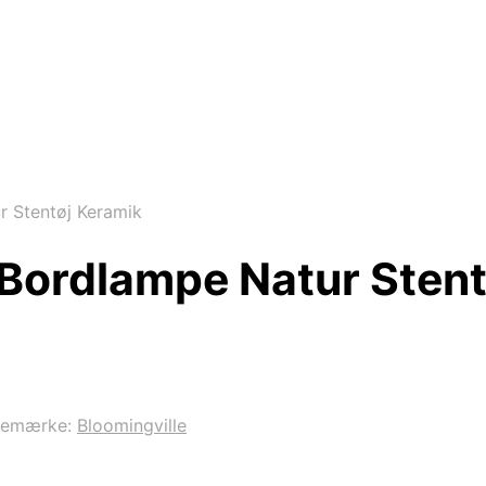
r Stentøj Keramik
 Bordlampe Natur Sten
remærke:
Bloomingville