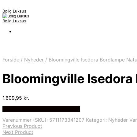
Bolig Luksus
Bolig Luksus
Forside
/
Nyheder
/
Bloomingville Isedora Bordlampe Natu
Bloomingville Isedora
1.609,95
kr.
Bedste Pris Fundet på Price Index
Varenummer (SKU):
5711173341207
Kategori:
Nyheder
Va
Previous Product
Next Product