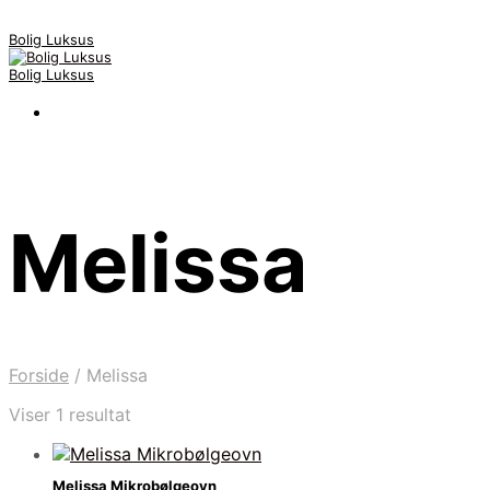
Bolig Luksus
Bolig Luksus
Melissa
Forside
/
Melissa
Viser 1 resultat
Melissa Mikrobølgeovn