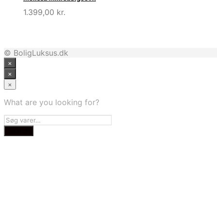
1.399,00
kr.
© BoligLuksus.dk
×
×
×
What are you looking for?