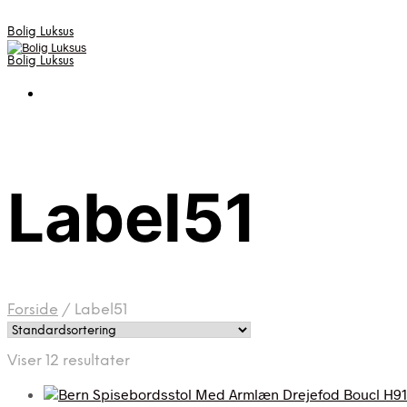
Bolig Luksus
Bolig Luksus
Label51
Forside
/
Label51
Viser 12 resultater