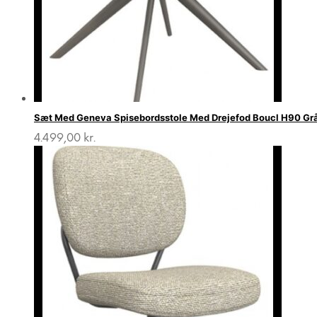
Sæt Med Geneva Spisebordsstole Med Drejefod Boucl H90 Gr
4.499,00
kr.