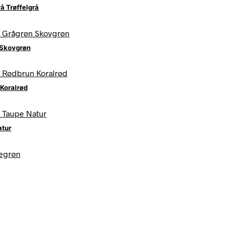
å Trøffelgrå
 Skovgrøn
Koralrød
atur