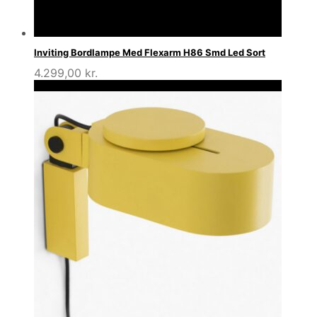
Inviting Bordlampe Med Flexarm H86 Smd Led Sort
4.299,00
kr.