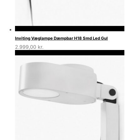
Inviting Væglampe Dæmpbar H18 Smd Led Gul
2.999,00
kr.