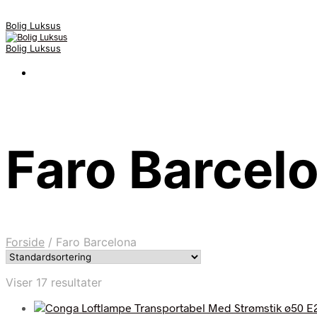
Bolig Luksus
Bolig Luksus
Faro Barcel
Forside
/
Faro Barcelona
Viser 17 resultater