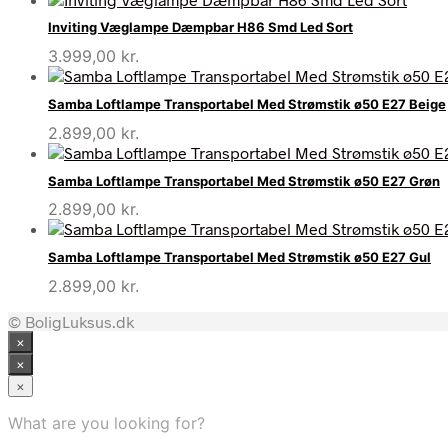
Inviting Væglampe Dæmpbar H86 Smd Led Sort
3.999,00
kr.
Samba Loftlampe Transportabel Med Strømstik ø50 E27 Beige
2.899,00
kr.
Samba Loftlampe Transportabel Med Strømstik ø50 E27 Grøn
2.899,00
kr.
Samba Loftlampe Transportabel Med Strømstik ø50 E27 Gul
2.899,00
kr.
© BoligLuksus.dk
×
×
×
What are you looking for?