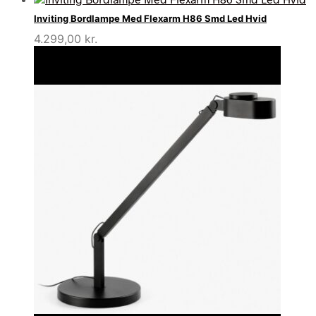
Inviting Bordlampe Med Flexarm H86 Smd Led Hvid
4.299,00
kr.