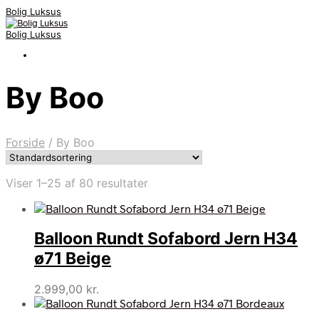
Bolig Luksus
Bolig Luksus
By Boo
Forside
/
By Boo
Viser 1–25 af 80 resultater
Balloon Rundt Sofabord Jern H34
ø71 Beige
2.999,00
kr.