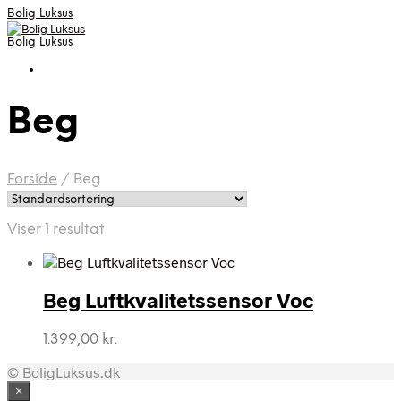
Bolig Luksus
Bolig Luksus
Beg
Forside
/
Beg
Viser 1 resultat
Beg Luftkvalitetssensor Voc
1.399,00
kr.
© BoligLuksus.dk
×