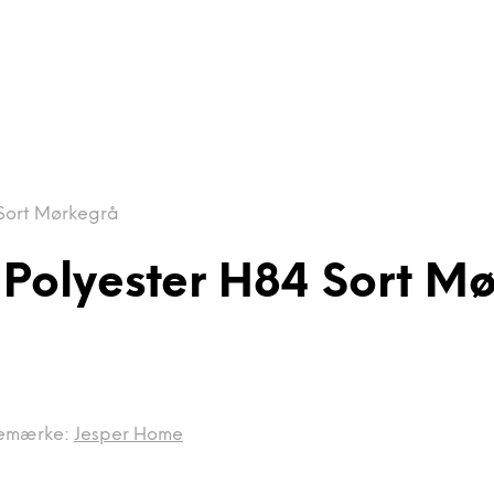
 Sort Mørkegrå
 Polyester H84 Sort M
emærke:
Jesper Home