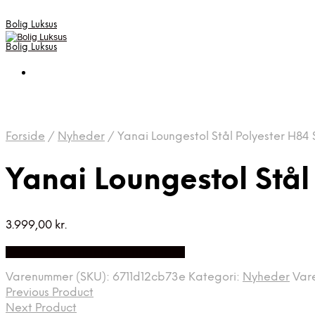
Bolig Luksus
Bolig Luksus
Forside
/
Nyheder
/
Yanai Loungestol Stål Polyester H84
Yanai Loungestol Stål
3.999,00
kr.
Bedste Pris Fundet på Price Index
Varenummer (SKU):
6711d12cb73e
Kategori:
Nyheder
Var
Previous Product
Next Product