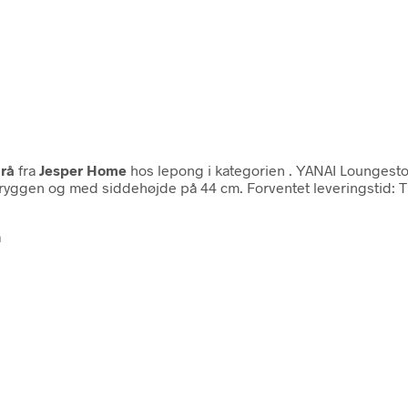
grå
fra
Jesper Home
hos lepong i kategorien
. YANAI Loungestol
ryggen og med siddehøjde på 44 cm. Forventet leveringstid: Til
å