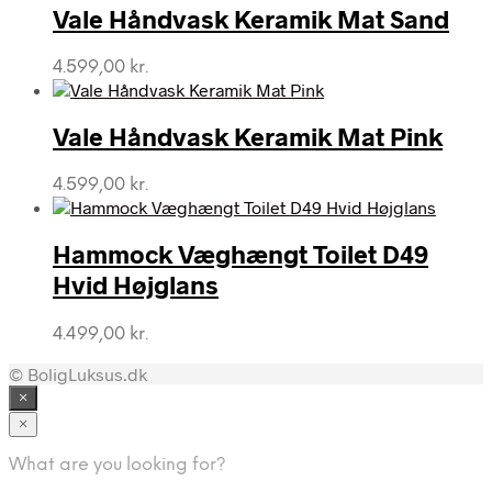
Vale Håndvask Keramik Mat Sand
4.599,00
kr.
Vale Håndvask Keramik Mat Pink
4.599,00
kr.
Hammock Væghængt Toilet D49
Hvid Højglans
4.499,00
kr.
© BoligLuksus.dk
×
×
What are you looking for?