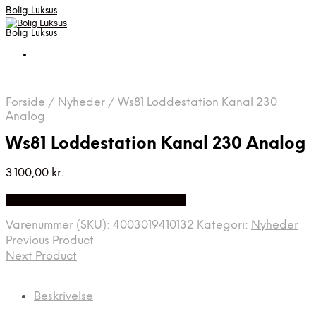
Bolig Luksus
Bolig Luksus
Forside
/
Nyheder
/
Ws81 Loddestation Kanal 230
Analog
Ws81 Loddestation Kanal 230 Analog
3.100,00
kr.
Bedste Pris Fundet på Price Index
Varenummer (SKU):
4003019410132
Kategori:
Nyheder
Previous Product
Next Product
Beskrivelse