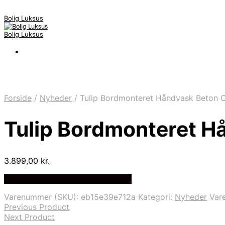
Bolig Luksus
Bolig Luksus
Forside
/
Nyheder
/
Tulip Bordmonteret Håndvask Beton 
Tulip Bordmonteret H
3.899,00
kr.
Bedste Pris Fundet på Price Index
Varenummer (SKU):
eb15e39e712a
Kategori:
Nyheder
Var
Previous Product
Next Product