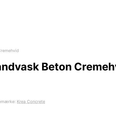
Cremehvid
åndvask Beton Cremeh
emærke:
Krea Concrete