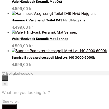
Vale Håndvask Keramik Mat Grå
4.599,00
kr.
Hammock Væghængt Toilet D49 Hvid Højglans
4.499,00
kr.
Vale Håndvask Keramik Mat Sennep
4.599,00
kr.
Sunrise Badeværelsesspejl Med Lys 140 3000 6000k
4.699,00
kr.
© BoligLuksus.dk
×
×
What are you looking for?