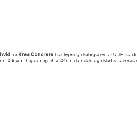
hvid
fra
Krea Concrete
hos lepong i kategorien
. TULIP Bord
r 10,5 cm i højden og 50 x 32 cm i bredde og dybde. Leveres