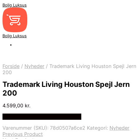
Bolig Luksus
Bolig Luksus
Forside
/
Nyheder
/
Trademark Living Houston Spejl Jern
200
Trademark Living Houston Spejl Jern
200
4.599,00
kr.
Bedste Pris Fundet på Price Index
Varenummer (SKU):
78d0507a6ce2
Kategori:
Nyheder
Previous Product