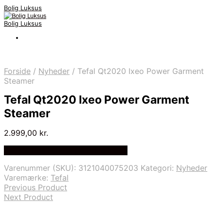
Bolig Luksus
Bolig Luksus
Forside
/
Nyheder
/
Tefal Qt2020 Ixeo Power Garment
Steamer
Tefal Qt2020 Ixeo Power Garment
Steamer
2.999,00
kr.
Bedste Pris Fundet på Price Index
Varenummer (SKU):
3121040075203
Kategori:
Nyheder
Varemærke:
Tefal
Previous Product
Next Product