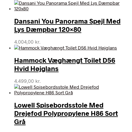
Dansani You Panorama Spejl Med
Lys Dæmpbar 120×80
4.004,00
kr.
Hammock Væghængt Toilet D56
Hvid Højglans
4.499,00
kr.
Lowell Spisebordsstole Med
Drejefod Polypropylene H86 Sort
Grå