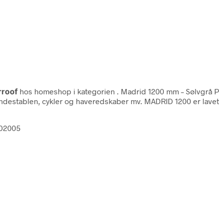
rroof
hos homeshop i kategorien
. Madrid 1200 mm – Sølvgrå 
destablen, cykler og haveredskaber mv. MADRID 1200 er lavet 
102005