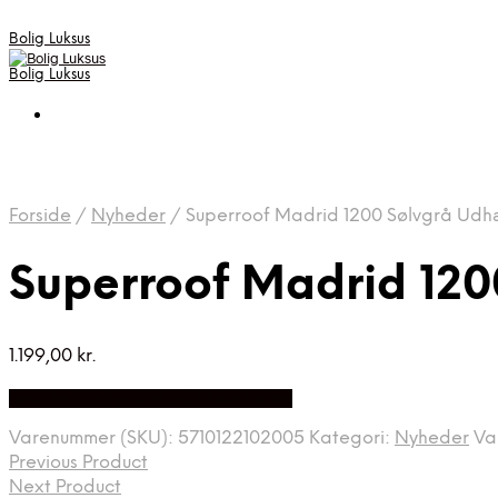
Bolig Luksus
Bolig Luksus
Forside
/
Nyheder
/
Superroof Madrid 1200 Sølvgrå Ud
Superroof Madrid 12
1.199,00
kr.
Bedste Pris Fundet på Price Index
Varenummer (SKU):
5710122102005
Kategori:
Nyheder
Va
Previous Product
Next Product