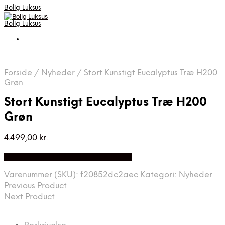
Bolig Luksus
Bolig Luksus
Forside
/
Nyheder
/
Stort Kunstigt Eucalyptus Træ H200
Grøn
Stort Kunstigt Eucalyptus Træ H200
Grøn
4.499,00
kr.
Bedste Pris Fundet på Price Index
Varenummer (SKU):
f20852dc2aec
Kategori:
Nyheder
Previous Product
Next Product