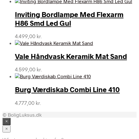
Inviting Bordlampe Med Flexarm
H86 Smd Led Gul
4.499,00
kr.
Vale Håndvask Keramik Mat Sand
4.599,00
kr.
Burg Værdiskab Combi Line 410
4.777,00
kr.
© BoligLuksus.dk
×
×