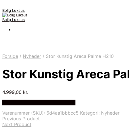
Bolig Luksus
Bolig Luksus
Forside
/
Nyheder
/
Stor Kunstig Areca Palme H210
Stor Kunstig Areca P
4.999,00
kr.
Bedste Pris Fundet på Price Index
Varenummer (SKU):
6d4aa1bbbcc5
Kategori:
Nyheder
Previous Product
Next Product