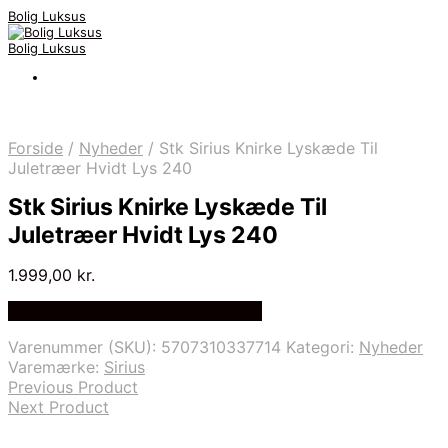
Bolig Luksus
Bolig Luksus
Forside
/
Nyheder
/
Stk Sirius Knirke Lyskæde Til
Juletræer Hvidt Lys 240
Stk Sirius Knirke Lyskæde Til
Juletræer Hvidt Lys 240
1.999,00
kr.
Bedste Pris Fundet på Price Index
Varenummer (SKU):
5707310337714
Kategori:
Nyheder
Varemærke:
Sirius
Previous Product
Next Product