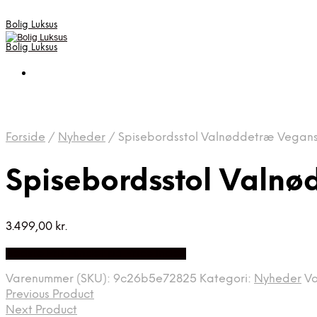
Bolig Luksus
Bolig Luksus
Forside
/
Nyheder
/
Spisebordsstol Valnøddetræ Vegans
Spisebordsstol Valn
3.499,00
kr.
Bedste Pris Fundet på Price Index
Varenummer (SKU):
9c26b5e72825
Kategori:
Nyheder
V
Previous Product
Next Product