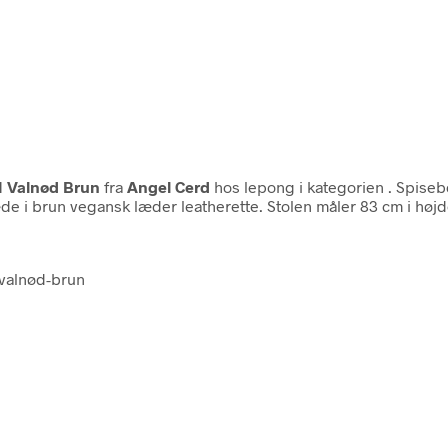
H Valnød Brun
fra
Angel Cerd
hos lepong i kategorien
. Spiseb
de i brun vegansk læder leatherette. Stolen måler 83 cm i høj
-valnød-brun