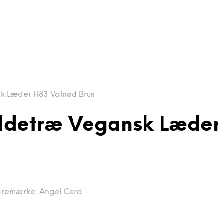
k Læder H83 Valnød Brun
øddetræ Vegansk Læde
aremærke:
Angel Cerd