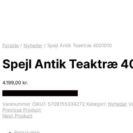
Forside
/
Nyheder
/
Spejl Antik Teaktræ 4001010
Spejl Antik Teaktræ 
4.199,00
kr.
Bedste Pris Fundet på Price Index
Varenummer (SKU):
5708155334272
Kategori:
Nyheder
V
Previous Product
Next Product
Beskrivelse