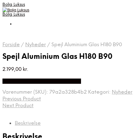
Bolig Luksus
Bolig Luksus
Forside
/
Nyheder
/
Spejl Aluminium Glas H180 B90
Spejl Aluminium Glas H180 B90
2.199,00
kr.
Bedste Pris Fundet på Price Index
Varenummer (SKU):
79a2a328b4b2
Kategori:
Nyheder
Previous Product
Next Product
Beskrivelse
Beskrivelse