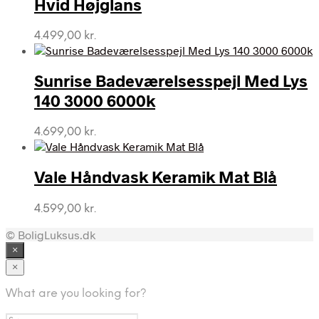
Hvid Højglans
4.499,00
kr.
Sunrise Badeværelsesspejl Med Lys
140 3000 6000k
4.699,00
kr.
Vale Håndvask Keramik Mat Blå
4.599,00
kr.
© BoligLuksus.dk
×
×
What are you looking for?