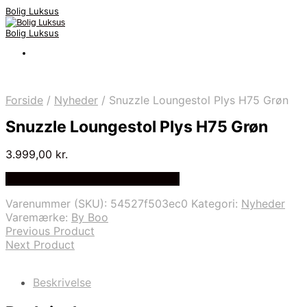
Bolig Luksus
Bolig Luksus
Forside
/
Nyheder
/
Snuzzle Loungestol Plys H75 Grøn
Snuzzle Loungestol Plys H75 Grøn
3.999,00
kr.
Bedste Pris Fundet på Price Index
Varenummer (SKU):
54527f503ec0
Kategori:
Nyheder
Varemærke:
By Boo
Previous Product
Next Product
Beskrivelse