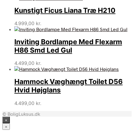
Kunstigt Ficus Liana Træ H210
4.999,00
kr.
Inviting Bordlampe Med Flexarm
H86 Smd Led Gul
4.499,00
kr.
Hammock Væghængt Toilet D56
Hvid Højglans
4.499,00
kr.
© BoligLuksus.dk
×
×