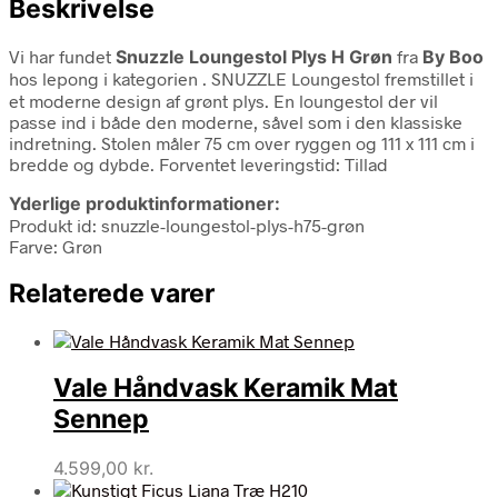
Beskrivelse
Vi har fundet
Snuzzle Loungestol Plys H Grøn
fra
By Boo
hos lepong i kategorien
. SNUZZLE Loungestol fremstillet i
et moderne design af grønt plys. En loungestol der vil
passe ind i både den moderne, såvel som i den klassiske
indretning. Stolen måler 75 cm over ryggen og 111 x 111 cm i
bredde og dybde. Forventet leveringstid: Tillad
Yderlige produktinformationer:
Produkt id: snuzzle-loungestol-plys-h75-grøn
Farve: Grøn
Relaterede varer
Vale Håndvask Keramik Mat
Sennep
4.599,00
kr.