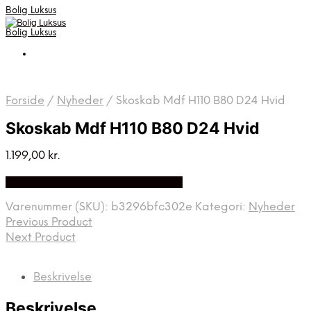
Bolig Luksus
Bolig Luksus
Forside
/
Nyheder
/
Skoskab Mdf H110 B80 D24 Hvid
Skoskab Mdf H110 B80 D24 Hvid
1.199,00
kr.
Bedste Pris Fundet på Price Index
Varenummer (SKU):
b3296bfc302e
Kategori:
Nyheder
Previous Product
Next Product
Beskrivelse
Beskrivelse