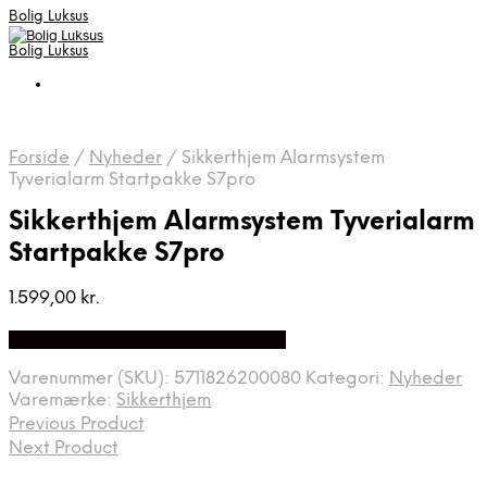
Bolig Luksus
Bolig Luksus
Forside
/
Nyheder
/
Sikkerthjem Alarmsystem
Tyverialarm Startpakke S7pro
Sikkerthjem Alarmsystem Tyverialarm
Startpakke S7pro
1.599,00
kr.
Bedste Pris Fundet på Price Index
Varenummer (SKU):
5711826200080
Kategori:
Nyheder
Varemærke:
Sikkerthjem
Previous Product
Next Product