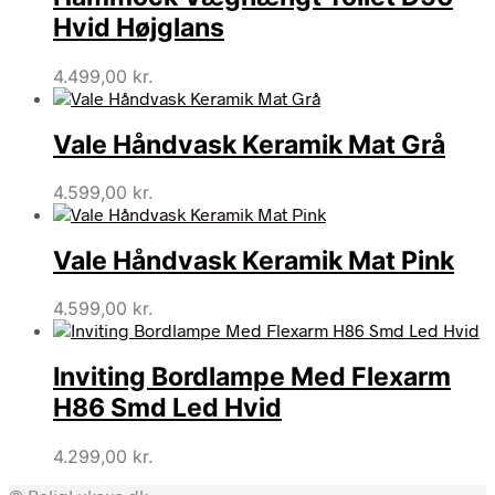
Hvid Højglans
4.499,00
kr.
Vale Håndvask Keramik Mat Grå
4.599,00
kr.
Vale Håndvask Keramik Mat Pink
4.599,00
kr.
Inviting Bordlampe Med Flexarm
H86 Smd Led Hvid
4.299,00
kr.