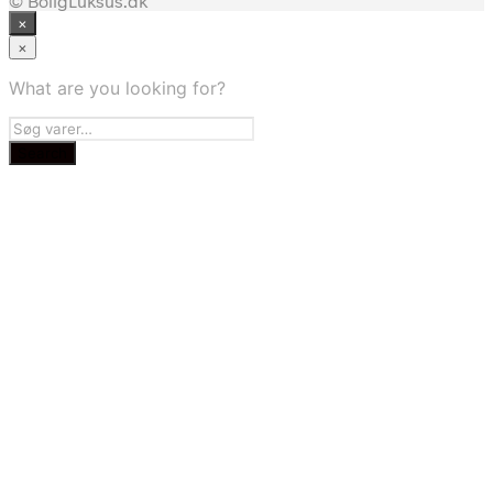
© BoligLuksus.dk
×
×
What are you looking for?