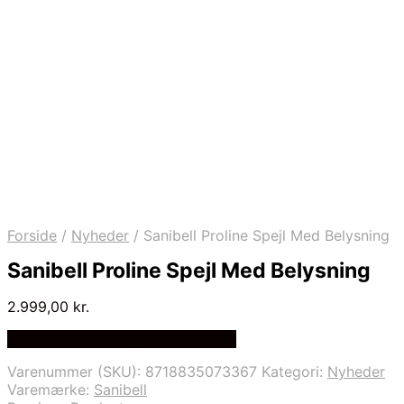
Forside
/
Nyheder
/
Sanibell Proline Spejl Med Belysning
Sanibell Proline Spejl Med Belysning
2.999,00
kr.
Bedste Pris Fundet på Price Index
Varenummer (SKU):
8718835073367
Kategori:
Nyheder
Varemærke:
Sanibell