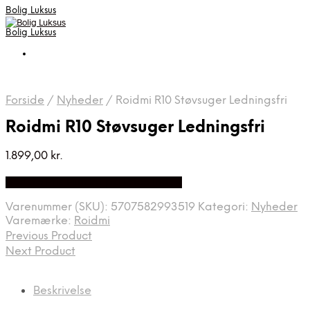
Bolig Luksus
Bolig Luksus
Forside
/
Nyheder
/
Roidmi R10 Støvsuger Ledningsfri
Roidmi R10 Støvsuger Ledningsfri
1.899,00
kr.
Bedste Pris Fundet på Price Index
Varenummer (SKU):
5707582993519
Kategori:
Nyheder
Varemærke:
Roidmi
Previous Product
Next Product
Beskrivelse