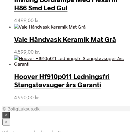
H86 Smd Led Gul
4.499,00
kr.
Vale Håndvask Keramik Mat Grå
4.599,00
kr.
Hoover Hf910p011 Ledningsfri
Stangstøvsuger års Garanti
4.990,00
kr.
© BoligLuksus.dk
×
×