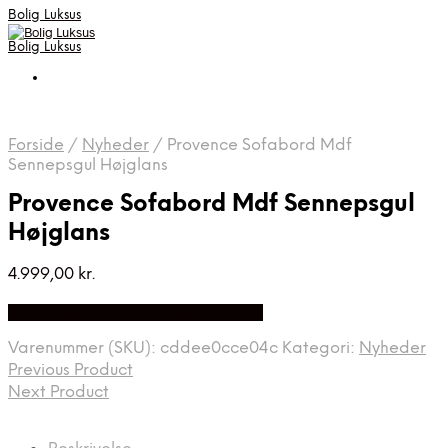
Bolig Luksus
Bolig Luksus
Forside
/
Nyheder
/
Provence Sofabord Mdf
Sennepsgul Højglans
Provence Sofabord Mdf Sennepsgul
Højglans
4.999,00
kr.
Bedste Pris Fundet på Price Index
Varenummer (SKU):
cddee0cce04c
Kategori:
Nyheder
Previous Product
Next Product