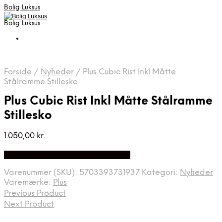
Bolig Luksus
Bolig Luksus
Forside
/
Nyheder
/
Plus Cubic Rist Inkl Måtte
Stålramme Stillesko
Plus Cubic Rist Inkl Måtte Stålramme
Stillesko
1.050,00
kr.
Bedste Pris Fundet på Price Index
Varenummer (SKU):
5703393731937
Kategori:
Nyheder
Varemærke:
Plus
Previous Product
Next Product