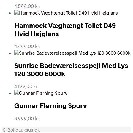
4.599,00
kr.
Hammock Væghængt Toilet D49
Hvid Højglans
4.499,00
kr.
Sunrise Badeværelsesspejl Med Lys
120 3000 6000k
4.199,00
kr.
Gunnar Flørning Spurv
3.999,00
kr.
© BoligLuksus.dk