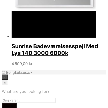
Sunrise Badeværelsesspejl Med
Lys 140 3000 6000k
4.699,00
kr.
© BoligLuksus.dk
×
×
What are you looking for?