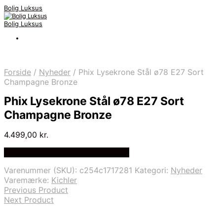
Bolig Luksus
Bolig Luksus
Forside
/
Nyheder
/
Phix Lysekrone Stål ø78 E27 Sort
Champagne Bronze
Phix Lysekrone Stål ø78 E27 Sort
Champagne Bronze
4.499,00
kr.
Bedste Pris Fundet på Price Index
Varenummer (SKU):
c254c1717281
Kategori:
Nyheder
Varemærke:
Kichler
Previous Product
Next Product