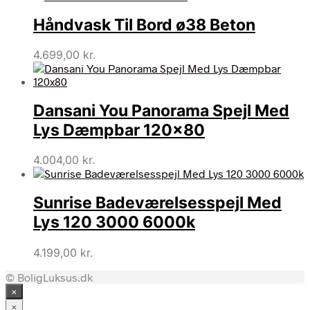
Håndvask Til Bord ø38 Beton
4.699,00
kr.
Dansani You Panorama Spejl Med
Lys Dæmpbar 120×80
4.004,00
kr.
Sunrise Badeværelsesspejl Med
Lys 120 3000 6000k
4.199,00
kr.
© BoligLuksus.dk
×
×