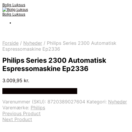
Bolig Luksus
Bolig Luksus
Forside
/
Nyheder
/
Philips Series 2300 Automatisk
Espressomaskine Ep2336
Philips Series 2300 Automatisk
Espressomaskine Ep2336
3.009,95
kr.
Bedste Pris Fundet på Price Index
Varenummer (SKU):
8720389027604
Kategori:
Nyheder
Varemærke:
Philips
Previous Product
Next Product