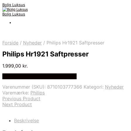
Bolig Luksus
Bolig Luksus
Forside
/
Nyheder
/
Philips Hr1921 Saftpresser
Philips Hr1921 Saftpresser
1.999,00
kr.
Bedste Pris Fundet på Price Index
Varenummer (SKU):
8710103777366
Kategori:
Nyheder
Varemærke:
Philips
Previous Product
Next Product
Beskrivelse