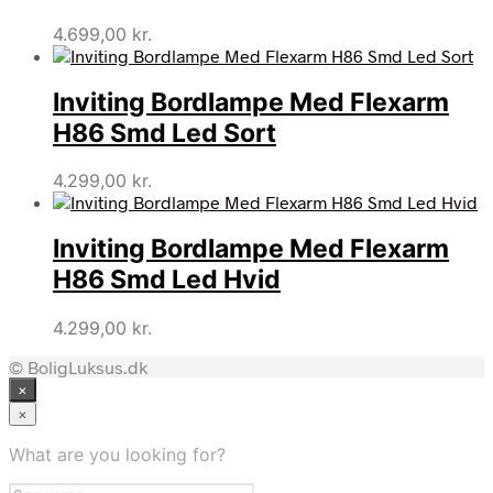
4.699,00
kr.
Inviting Bordlampe Med Flexarm
H86 Smd Led Sort
4.299,00
kr.
Inviting Bordlampe Med Flexarm
H86 Smd Led Hvid
4.299,00
kr.
© BoligLuksus.dk
×
×
What are you looking for?