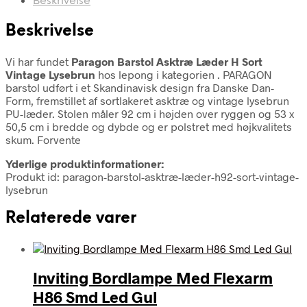
Beskrivelse
Beskrivelse
Vi har fundet
Paragon Barstol Asktræ Læder H Sort
Vintage Lysebrun
hos lepong i kategorien
. PARAGON
barstol udført i et Skandinavisk design fra Danske Dan-
Form, fremstillet af sortlakeret asktræ og vintage lysebrun
PU-læder. Stolen måler 92 cm i højden over ryggen og 53 x
50,5 cm i bredde og dybde og er polstret med højkvalitets
skum. Forvente
Yderlige produktinformationer:
Produkt id: paragon-barstol-asktræ-læder-h92-sort-vintage-
lysebrun
Relaterede varer
Inviting Bordlampe Med Flexarm
H86 Smd Led Gul