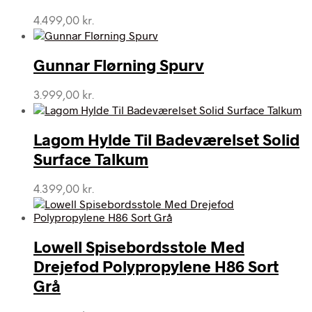
4.499,00
kr.
Gunnar Flørning Spurv
3.999,00
kr.
Lagom Hylde Til Badeværelset Solid
Surface Talkum
4.399,00
kr.
Lowell Spisebordsstole Med
Drejefod Polypropylene H86 Sort
Grå