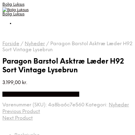
Bolig Luksus
Bolig Luksus
Forside
/
Nyheder
/
Paragon Barstol Asktræ Læder H92
Sort Vintage Lysebrun
Paragon Barstol Asktræ Læder H92
Sort Vintage Lysebrun
3.199,00
kr.
Bedste Pris Fundet på Price Index
Varenummer (SKU):
4a8ba6c7e560
Kategori:
Nyheder
Previous Product
Next Product