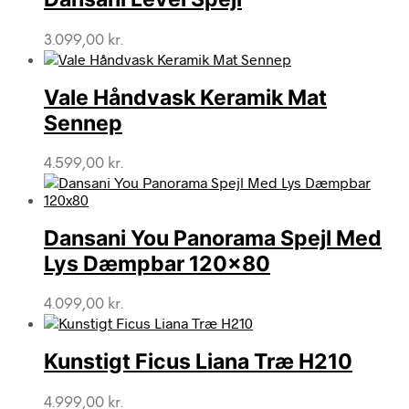
3.099,00
kr.
Vale Håndvask Keramik Mat
Sennep
4.599,00
kr.
Dansani You Panorama Spejl Med
Lys Dæmpbar 120×80
4.099,00
kr.
Kunstigt Ficus Liana Træ H210
4.999,00
kr.