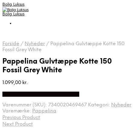
Bolig Luksus
Bolig Luksus
Forside
/
Nyheder
/
Pappelina Gulvtæppe Kotte 150
Fossil Grey White
Pappelina Gulvtæppe Kotte 150
Fossil Grey White
1.099,00
kr.
Bedste Pris Fundet på Price Index
Varenummer (SKU):
7340020469467
Kategori:
Nyheder
Varemærke:
Pappelina
Previous Product
Next Product