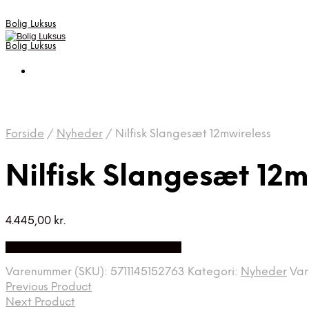
Bolig Luksus
Bolig Luksus
Forside
/
Nyheder
/
Nilfisk Slangesæt 12mwireless
Nilfisk Slangesæt 12m
4.445,00
kr.
Bedste Pris Fundet på Price Index
Varenummer (SKU):
5711145152763
Kategori:
Nyheder
Va
Previous Product
Next Product