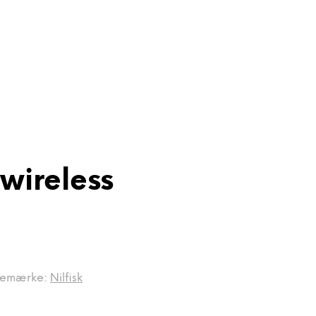
wireless
remærke:
Nilfisk