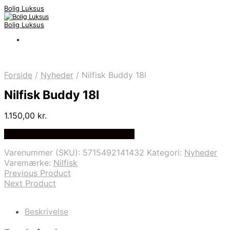
Bolig Luksus
Bolig Luksus
Forside
/
Nyheder
/
Nilfisk Buddy 18l
Nilfisk Buddy 18l
1.150,00
kr.
Bedste Pris Fundet på Price Index
Varenummer (SKU):
5715492141432
Kategori:
Nyheder
Varemærke:
Nilfisk
Previous Product
Next Product
Beskrivelse