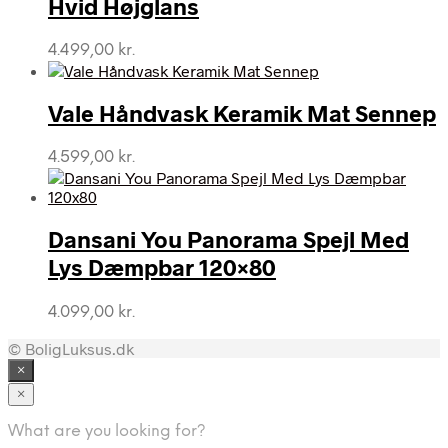
Hvid Højglans
4.499,00
kr.
Vale Håndvask Keramik Mat Sennep
4.599,00
kr.
Dansani You Panorama Spejl Med
Lys Dæmpbar 120×80
4.099,00
kr.
© BoligLuksus.dk
×
×
What are you looking for?