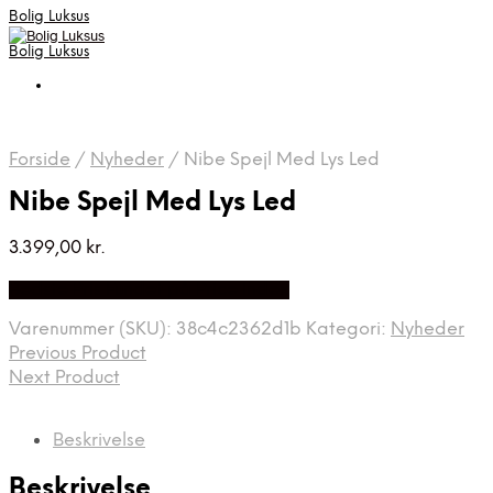
Bolig Luksus
Bolig Luksus
Forside
/
Nyheder
/
Nibe Spejl Med Lys Led
Nibe Spejl Med Lys Led
3.399,00
kr.
Bedste Pris Fundet på Price Index
Varenummer (SKU):
38c4c2362d1b
Kategori:
Nyheder
Previous Product
Next Product
Beskrivelse
Beskrivelse