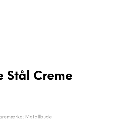
e Stål Creme
aremærke:
Metallbude