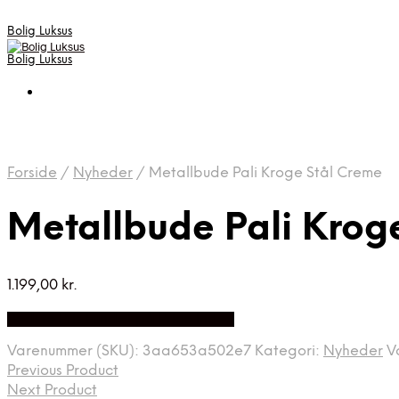
Bolig Luksus
Bolig Luksus
Forside
/
Nyheder
/
Metallbude Pali Kroge Stål Creme
Metallbude Pali Krog
1.199,00
kr.
Bedste Pris Fundet på Price Index
Varenummer (SKU):
3aa653a502e7
Kategori:
Nyheder
V
Previous Product
Next Product