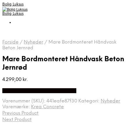
Bolig Luksus
Bolig Luksus
Forside
/
Nyheder
/
Mare Bordmonteret Håndvask
Beton Jernrød
Mare Bordmonteret Håndvask Beton
Jernrød
4.299,00
kr.
Bedste Pris Fundet på Price Index
Varenummer (SKU):
441eafe87f30
Kategori:
Nyheder
Varemærke:
Krea Concrete
Previous Product
Next Product