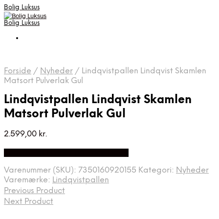
Bolig Luksus
Bolig Luksus
Forside
/
Nyheder
/
Lindqvistpallen Lindqvist Skamlen
Matsort Pulverlak Gul
Lindqvistpallen Lindqvist Skamlen
Matsort Pulverlak Gul
2.599,00
kr.
Bedste Pris Fundet på Price Index
Varenummer (SKU):
7350160920155
Kategori:
Nyheder
Varemærke:
Lindqvistpallen
Previous Product
Next Product