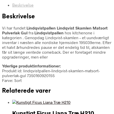
Beskrivelse
Beskrivelse
Vi har fundet
Lindqvistpallen Lindqvist Skamlen Matsort
Pulverlak Gul
fra
Lindqvistpallen
hos kitchenone i
kategorien
. Genopdag Lindqvist-skamlen – et uundværligt
inventar i næsten alle nordiske hjemsiden 195039erne. Efter
et halvt århundredes pause er det endelig tid til, atskamlen
får sit længe ventede comeback. Der er foretaget mindre
opgraderinger, men eller
Yderlige produktinformationer:
Produkt id: lindqvistpallen-lindqvist-skamlen-matsort-
pulverlak-gul 7350160920155
Farve: Sort
Relaterede varer
Kunstigt Ficus Liana Træ H210