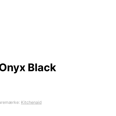
 Onyx Black
aremærke:
Kitchenaid