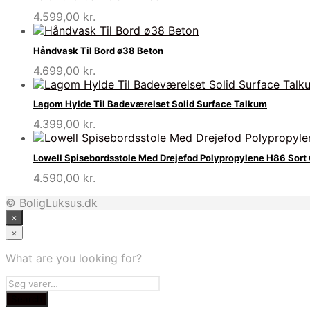
4.599,00
kr.
Håndvask Til Bord ø38 Beton
4.699,00
kr.
Lagom Hylde Til Badeværelset Solid Surface Talkum
4.399,00
kr.
Lowell Spisebordsstole Med Drejefod Polypropylene H86 Sort
4.590,00
kr.
© BoligLuksus.dk
×
×
What are you looking for?