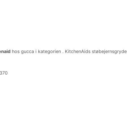
enaid
hos gucca i kategorien
. KitchenAids støbejernsgryde
9370