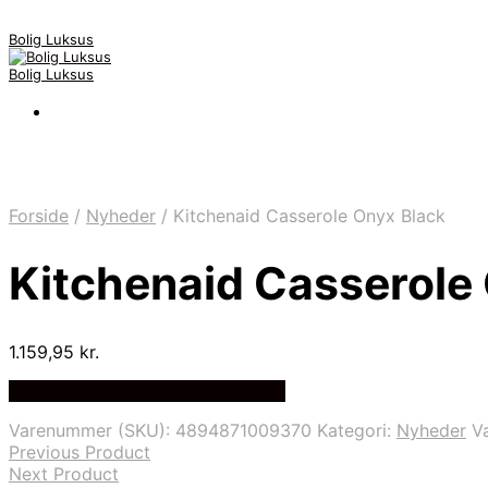
Bolig Luksus
Bolig Luksus
Forside
/
Nyheder
/
Kitchenaid Casserole Onyx Black
Kitchenaid Casserole
1.159,95
kr.
Bedste Pris Fundet på Price Index
Varenummer (SKU):
4894871009370
Kategori:
Nyheder
V
Previous Product
Next Product