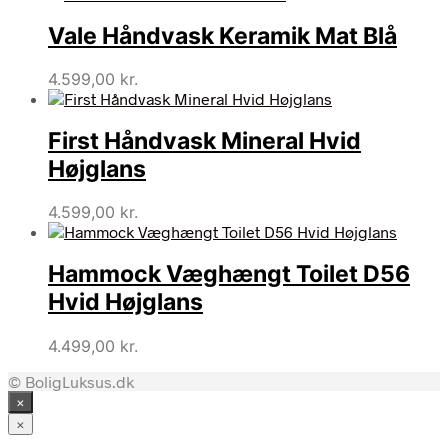
Vale Håndvask Keramik Mat Blå
4.599,00
kr.
First Håndvask Mineral Hvid
Højglans
4.599,00
kr.
Hammock Væghængt Toilet D56
Hvid Højglans
4.499,00
kr.
© BoligLuksus.dk
×
×