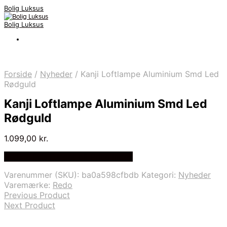
Bolig Luksus
Bolig Luksus
Forside
/
Nyheder
/
Kanji Loftlampe Aluminium Smd Led
Rødguld
Kanji Loftlampe Aluminium Smd Led
Rødguld
1.099,00
kr.
Bedste Pris Fundet på Price Index
Varenummer (SKU):
ba0a598cfbdb
Kategori:
Nyheder
Varemærke:
Redo
Previous Product
Next Product