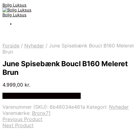
Bolig Luksus
Bolig Luksus
Forside
/
Nyheder
/
June Spisebænk Boucl B160 Meleret
Brun
June Spisebænk Boucl B160 Meleret
Brun
4.999,00
kr.
Bedste Pris Fundet på Price Index
Varenummer (SKU):
6b46034e461a
Kategori:
Nyheder
Varemærke:
Bronx71
Previous Product
Next Product