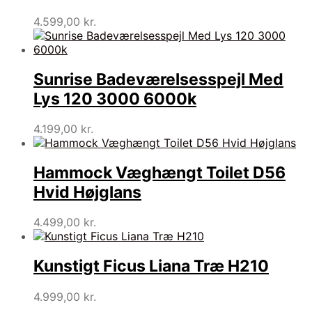
4.599,00
kr.
Sunrise Badeværelsesspejl Med
Lys 120 3000 6000k
4.199,00
kr.
Hammock Væghængt Toilet D56
Hvid Højglans
4.499,00
kr.
Kunstigt Ficus Liana Træ H210
4.999,00
kr.