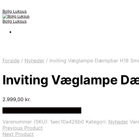
Bolig Luksus
Bolig Luksus
Forside
/
Nyheder
/
Inviting Væglampe Dæmpbar H18 Smd
Inviting Væglampe D
2.999,00
kr.
Bedste Pris Fundet på Price Index
Varenummer (SKU):
1aec10a426b0
Kategori:
Nyheder
Var
Previous Product
Next Product