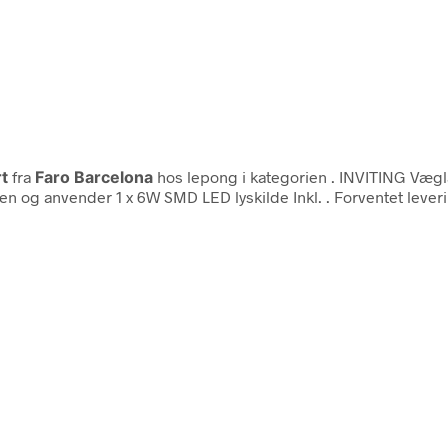
t
fra
Faro Barcelona
hos lepong i kategorien
. INVITING Væg
øjden og anvender 1 x 6W SMD LED lyskilde Inkl. . Forventet l