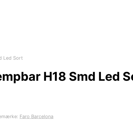
 Led Sort
æmpbar H18 Smd Led S
emærke:
Faro Barcelona