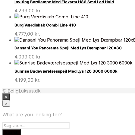
Inviting Bordlampe Med Flexarm H86 Smd Led Hvid
4.299,00
kr.
Burg Værdiskab Combi Line 410
4.777,00
kr.
Dansani You Panorama Spejl Med Lys Dæmpbar 120×80
4.099,00
kr.
Sunrise Badeværelsesspejl Med Lys 120 3000 6000k
4.199,00
kr.
© BoligLuksus.dk
×
×
What are you looking for?