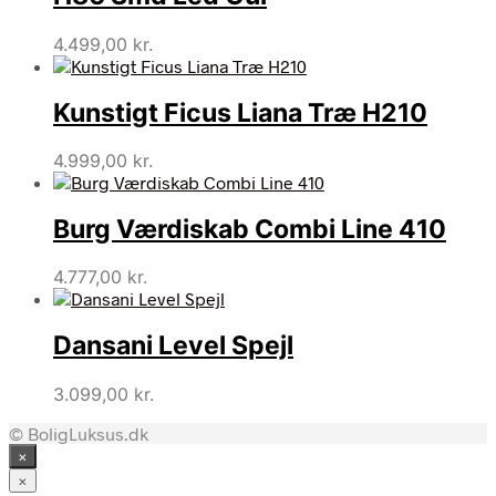
4.499,00
kr.
Kunstigt Ficus Liana Træ H210
4.999,00
kr.
Burg Værdiskab Combi Line 410
4.777,00
kr.
Dansani Level Spejl
3.099,00
kr.
© BoligLuksus.dk
×
×