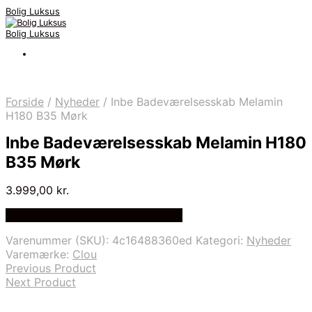
Bolig Luksus
Bolig Luksus
Forside
/
Nyheder
/
Inbe Badeværelsesskab Melamin
H180 B35 Mørk
Inbe Badeværelsesskab Melamin H180
B35 Mørk
3.999,00
kr.
Bedste Pris Fundet på Price Index
Varenummer (SKU):
4c16488360ed
Kategori:
Nyheder
Varemærke:
Clou
Previous Product
Next Product